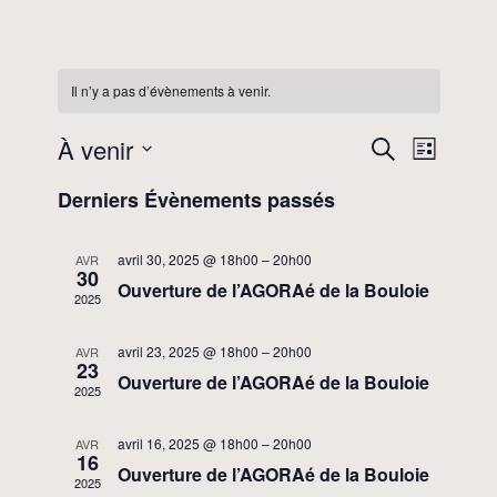
Il n’y a pas d’évènements à venir.
À venir
Recherc
Navig
Recherche
Liste
de
Sélectionnez
et
Derniers Évènements passés
une
vues
navigati
date.
Évèn
avril 30, 2025 @ 18h00
–
20h00
AVR
de
30
Ouverture de l’AGORAé de la Bouloie
2025
vues
Évèneme
avril 23, 2025 @ 18h00
–
20h00
AVR
23
Ouverture de l’AGORAé de la Bouloie
2025
avril 16, 2025 @ 18h00
–
20h00
AVR
16
Ouverture de l’AGORAé de la Bouloie
2025