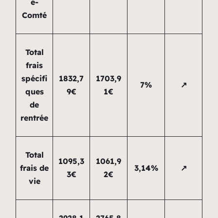
e-
Comté
Total
frais
spécifi
1832,7
1703,9
7%
↗
ques
9€
1€
de
rentrée
Total
1095,3
1061,9
frais de
3,14%
↗
3€
2€
vie