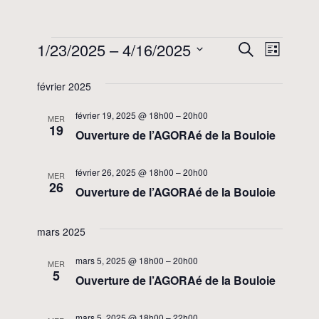
Évènements
1/23/2025
 – 
4/16/2025
Recherc
Navig
Recherche
Liste
de
Sélectionnez
et
février 2025
une
vues
navigati
date.
Évèn
février 19, 2025 @ 18h00
–
20h00
MER
de
19
Ouverture de l’AGORAé de la Bouloie
vues
février 26, 2025 @ 18h00
–
20h00
MER
Évèneme
26
Ouverture de l’AGORAé de la Bouloie
mars 2025
mars 5, 2025 @ 18h00
–
20h00
MER
5
Ouverture de l’AGORAé de la Bouloie
mars 5, 2025 @ 18h00
–
22h00